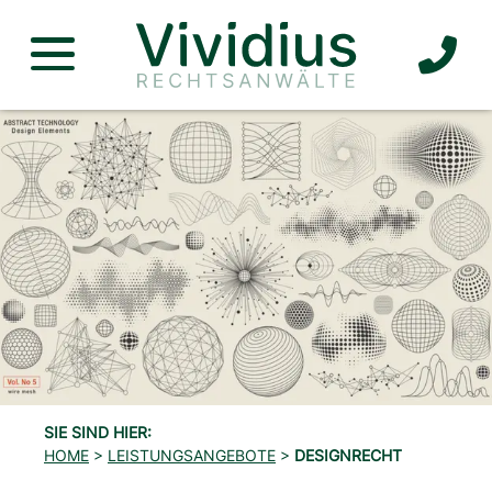
TEL
Slide 1 of 1
SIE SIND HIER:
HOME
>
LEISTUNGSANGEBOTE
>
DESIGNRECHT