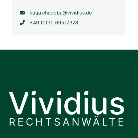
katja.chudoba@vividius.de
+49 (0)30 69517378