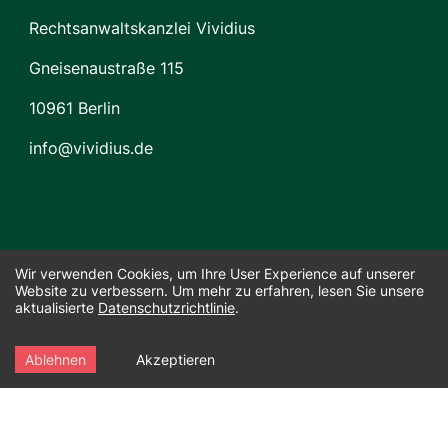
Rechtsanwaltskanzlei Vividius
Gneisenaustraße 115
10961 Berlin
info@vividius.de
Wir verwenden Cookies, um Ihre User Experience auf unserer
Website zu verbessern. Um mehr zu erfahren, lesen Sie unsere
aktualisierte
Datenschutzrichtlinie
.
© 2023 Rechtsanwaltskanzlei Vividius |
030 69517378
|
info@vividius.de
Ablehnen
Akzeptieren
Impressum
Datenschutz