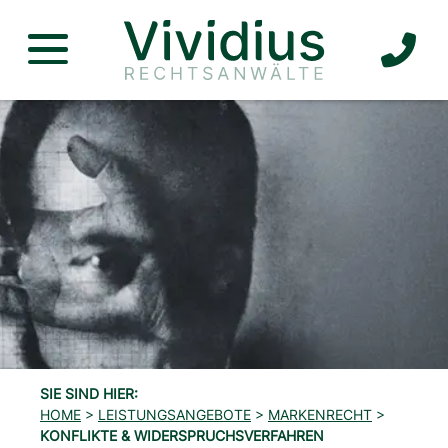
TEL
Slide 1 of 1
SIE SIND HIER:
HOME
>
LEISTUNGSANGEBOTE
>
MARKENRECHT
>
KONFLIKTE & WIDERSPRUCHS­VERFAHREN